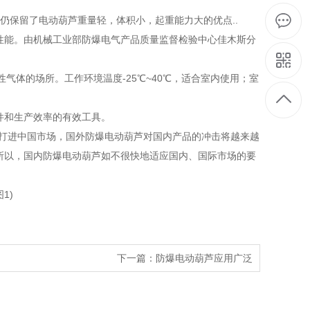
仍保留了电动葫芦重量轻，体积小，起重能力大的优点..
性能。由机械工业部防爆电气产品质量监督检验中心佳木斯分
性气体的场所。工作环境温度-25℃~40℃，适合室内使用；室
件和生产效率的有效工具。
纷打进中国市场，国外防爆电动葫芦对国内产品的冲击将越来越
所以，国内防爆电动葫芦如不很快地适应国内、国际市场的要
下一篇：防爆电动葫芦应用广泛