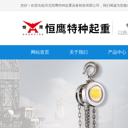
您好！欢迎光临河北恒鹰特种起重设备制造有限公司，我们竭诚为您服
网站首页
关于我们
产品中心