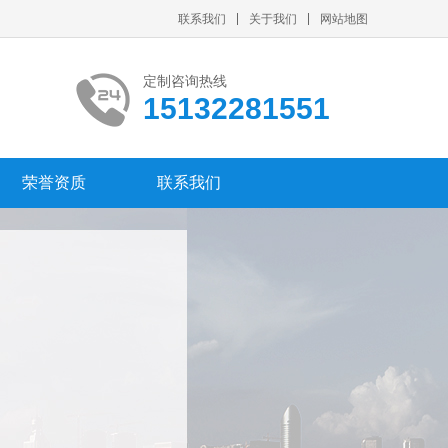
联系我们
关于我们
网站地图
定制咨询热线
15132281551
荣誉资质
联系我们