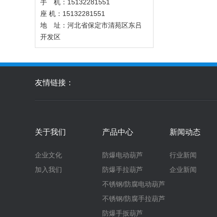
手 机：15132281551
座 机：15132281551
地 址：河北省保定市清苑区东吕
开发区
友情链接：
关于我们
产品中心
新闻动态
企业文化
防爆电动葫芦
行业新闻
加入我们
防爆手拉葫芦
企业新闻
不锈钢/防腐电动葫芦
不锈钢/防腐手拉葫芦
防爆手扳葫芦