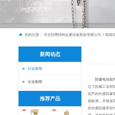
您的位置：
河北恒鹰特种起重设备制造有限公司
>
新闻
新闻动态
行业新闻
防爆电动葫
企业新闻
过了机械工业部
葫芦的外露防爆
推荐产品
能检测，并颁发
的外露防爆零部